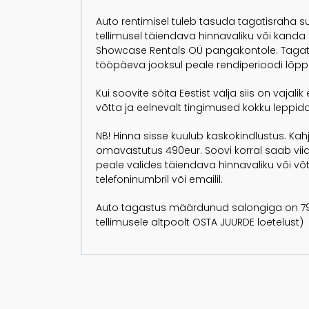
Auto rentimisel tuleb tasuda tagatisraha
tellimusel täiendava hinnavaliku või kanda
Showcase Rentals OÜ pangakontole. Tagat
tööpäeva jooksul peale rendiperioodi lõpp
Kui soovite sõita Eestist välja siis on vaja
võtta ja eelnevalt tingimused kokku leppida
NB! Hinna sisse kuulub kaskokindlustus. Ka
omavastutus 490eur. Soovi korral saab vii
peale valides täiendava hinnavaliku või v
telefoninumbril või emailil.
Auto tagastus määrdunud salongiga on 79
tellimusele altpoolt OSTA JUURDE loetelust)