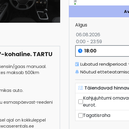
31
A
Algus
06.08.2026
0:00 - 23:59
7-kohaline. TARTU
Lubatud rendiperiood
 Bensiin/gaas manuaal.
Nõutud etteteatamisa
ites maksab 500km
Täiendavad hinnav
umikas auto.
Kahjujuhtumi omava
artu esmaspäevast-reedeni
eurot.
Tagatisraha
el ajal on kokkuleppel
owcaserentals.ee