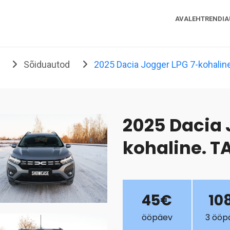
AVALEHT
RENDI
d
Sõiduautod
2025 Dacia Jogger LPG 7-kohalin
2025 Dacia 
kohaline. T
45€
10
ööpäev
3 ööp