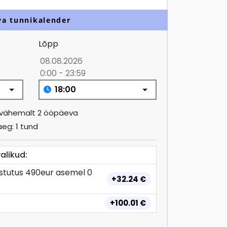
va tunnikalender
Lõpp
08.08.2026
0:00 - 23:59
: vähemalt 2 ööpäeva
eg: 1 tund
alikud
:
stutus 490eur asemel 0
+
32.24
€
+
100.01
€