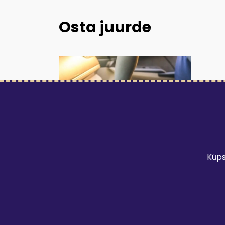
Osta juurde
Küps
Auto sisepuhastus
97.96
€