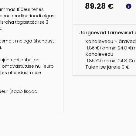
89.28
€
 summas 100eur tehes
 enne rendiperioodi algust
israha tagastatakse 3
u.
Järgnevad tarneviisid o
Kohalevedu + äraved
lik esmalt meiega ühendust
.
1.86 €/km
min 24.8 €
m
Kohalevedu
hjujuhtumi puhul on
1.86 €/km
min 24.8 €
m
a omavastutuse null euro
Tulen ise järele
0 €
õttes ühendust meie
eur (saab lisada