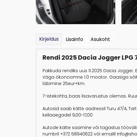
Kirjeldus
Lisainfo
Asukoht
Rendi 2025 Dacia Jogger LPG 
Pakkuda rendiks uus 11.2025 Dacia Jogger.
Väga ökonoomne 1.0 mootor. Gaasiga sõ
läbimine 25eur+km.
7-istekohta, baas lisavarustus olemas. Ru
Autosid saab kätte aadressil Turu 47/4, T
kellaaegadel 9,00-17,00
Autode kätte saamine või tagastus töövälis
numbril +372 58940622 või emailil info@sh