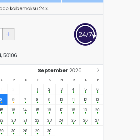
ldab käibemaksu 24%.
i, 50106
September
L
P
E
T
K
N
R
L
P
1
2
1
2
3
4
5
6
8
9
7
8
9
10
11
12
13
15
16
14
15
16
17
18
19
20
22
23
21
22
23
24
25
26
27
29
30
28
29
30