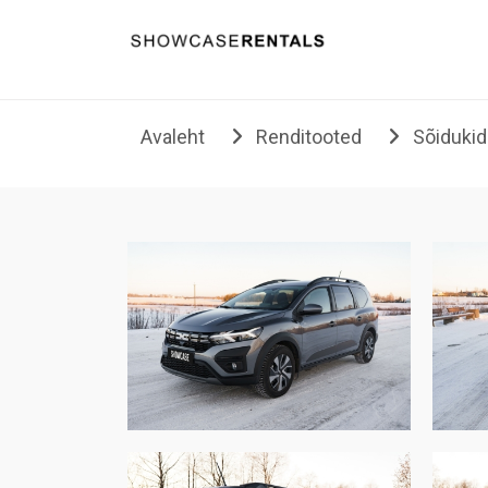
Liigu sisu juurde
Avaleht
Renditooted
Sõiduki