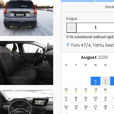
Sisa
Kogus
0
tk saadaval valitud ajal
Turu 47/4, Tartu, Eest
August
E
T
K
N
R
3
4
5
6
7
10
11
12
13
14
17
18
19
20
21
24
25
26
27
28