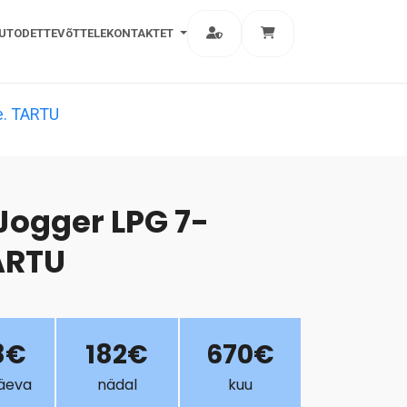
AUTOD
ETTEVõTTELE
KONTAKT
ET
e. TARTU
Jogger LPG 7-
ARTU
8€
182€
670€
äeva
nädal
kuu