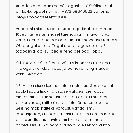
Autode kätte saamine või tagastus töövälisel ajal
on kokkuleppel numbril +372 58940622 või emailil
info@showcaserentals.ee
Auto rentimisel tuleb tasuda tagatisraha summas
100eur tehes tellimusel täiendava hinnavaliku või
kanda enne rendiperioodi algust Showcase Rentals
OÜ pangakontole. Tagatisraha tagastatakse 3
tööpäeva jooksul peale rendiperioodi lõppu.
Kui soovite sõita Eestist välja siis on vajalik esmalt
meiega ühendust võtta ja eelnevalt tingimused
kokku leppida.
NB! Hinna sisse kuulub liikluskindlustus. Soovi korral
saab lisada lisakindlustuse valides täiendava
hinnavaliku. Lisakindlustusest on abi ka muudes
olukordades, mitte üksnes liiklusõnnetuste korral.
See hõlmab näiteks vargust, vandalismi,
loodusjõude, autoabi ja teisi riske. Hea on teada ka,
et lisakindlustus hüvitab nii liikluses toimunud
õnnetuses kui ka pargitud sõidukile tekitatud kahju.