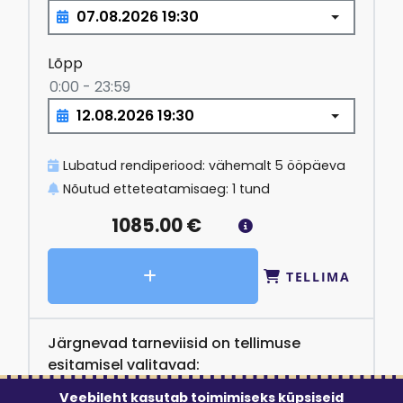
Lõpp
0:00 - 23:59
Lubatud rendiperiood: vähemalt 5 ööpäeva
Nõutud etteteatamisaeg: 1 tund
1085.00
€
TELLIMA
Järgnevad tarneviisid on tellimuse
esitamisel valitavad:
Kohalevedu + äravedu
Veebileht kasutab toimimiseks küpsiseid