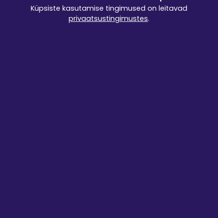
1.86 €/km
min 24.8 €
max 200 km
Küpsiste kasutamise tingimused on leitavad
Kohalevedu
privaatsustingimustes
.
1.86 €/km
min 24.8 €
max 200 km
Tulen ise järele
0 €
Tingimused
Head rentimist!
Lehed