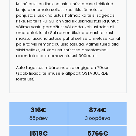
Kui sõidukil on lisakindlustus, hüvitatakse tekitatud
kahju olenemata sellest, kes liiklusõnnetuse
põhjustas. Lisakindlustus hõlmab ka teisi sagedasi
riske. Näiteks kui Sul on vaid liikluskindlustus ja juhtud
sõitma vastu garaažiust või aeda, kahjustades nii
oma autot, tuleb Sul remondikulud omast taskust
maksta. Lisakindlustuse puhul sellise õnnetuse korral
pole tarvis remondikulusid tasuda. Valmis tuleb olla
siiski selleks, et kindlustushüvitise arvestamisel
rakendatakse ka omavastutust 390eurot.
Auto tagastus määrdunud salongiga on 79eur
(saab lisada tellimusele altpoolt OSTA JUURDE
loetelust)
316€
874€
ööpäev
3 ööpäeva
1519€
5766€