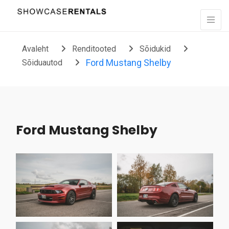
Liigu sisu juurde
Avaleht
Renditooted
Sõidukid
Ford Mustang Shelby
Sõiduautod
Ford Mustang Shelby