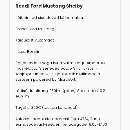
Rendi Ford Mustang Shelby
Kõik hinnad sisaldavad käibemaksu.
Bränd: Ford Mustang
Käigukast: Automaat
Kütus: Bensiin
Rendi endale väga kurja välimusega Ameerika
muskelauto. Sisenedes ootab Sind luksuslik
konjakpruun nahksisu ja korralik multimeedia
süsteem powered by Microsoft.
Läbisõidu piirang 250km (päev). Sealt edasi 0.2
eur/km
Tagatis: 350€ (tasuda kohapeal)
Autosid saab kätte aadressil Turu 47/4, Tartu
esmaspäevast-reedeni kellaaegadel 9,00-17,00