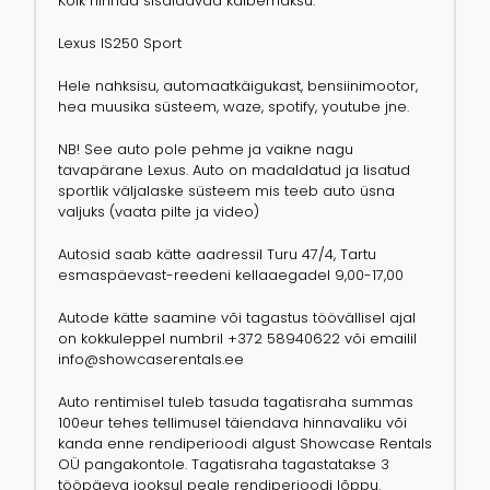
Kõik hinnad sisaldavad käibemaksu.
Lexus IS250 Sport
Hele nahksisu, automaatkäigukast, bensiinimootor,
hea muusika süsteem, waze, spotify, youtube jne.
NB! See auto pole pehme ja vaikne nagu
tavapärane Lexus. Auto on madaldatud ja lisatud
sportlik väljalaske süsteem mis teeb auto üsna
valjuks (vaata pilte ja video)
Autosid saab kätte aadressil Turu 47/4, Tartu
esmaspäevast-reedeni kellaaegadel 9,00-17,00
Autode kätte saamine või tagastus töövällisel ajal
on kokkuleppel numbril +372 58940622 või emailil
info@showcaserentals.ee
Auto rentimisel tuleb tasuda tagatisraha summas
100eur tehes tellimusel täiendava hinnavaliku või
kanda enne rendiperioodi algust Showcase Rentals
OÜ pangakontole. Tagatisraha tagastatakse 3
tööpäeva jooksul peale rendiperioodi lõppu.