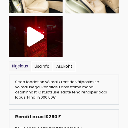
Kirjeldus
Lisainfo
Asukoht
Seda toodet on võimalik rentida väljaostmise
võimalusega. Renditasu arvestame maha
ostuhinnast. Ostuotsuse saate teha rendiperioodi
lõpus.
Hind: 19000.00€.
Rendi Lexus IS250 F