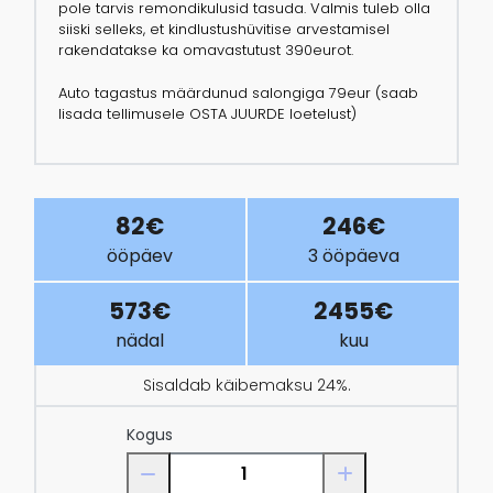
pole tarvis remondikulusid tasuda. Valmis tuleb olla
siiski selleks, et kindlustushüvitise arvestamisel
rakendatakse ka omavastutust 390eurot.
Auto tagastus määrdunud salongiga 79eur (saab
lisada tellimusele OSTA JUURDE loetelust)
82€
246€
ööpäev
3 ööpäeva
573€
2455€
nädal
kuu
Sisaldab käibemaksu 24%.
Kogus