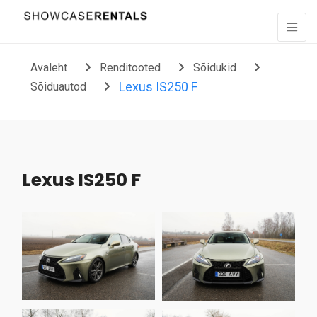
Liigu sisu juurde
Avaleht
Renditooted
Sõidukid
Lexus IS250 F
Sõiduautod
Lexus IS250 F