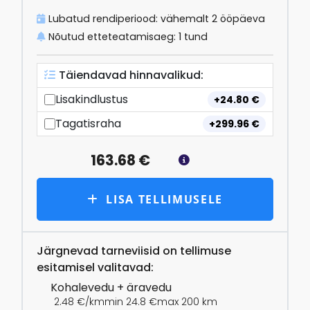
Lubatud rendiperiood: vähemalt 2 ööpäeva
Nõutud etteteatamisaeg: 1 tund
Täiendavad hinnavalikud
:
Lisakindlustus
+
24.80
€
Tagatisraha
+
299.96
€
163.68
€
LISA TELLIMUSELE
Järgnevad tarneviisid on tellimuse
esitamisel valitavad:
Kohalevedu + äravedu
2.48 €/km
min 24.8 €
max 200 km