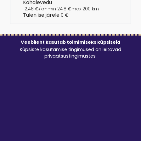
Kohalevedu
2.48 €/km
min 24.8 €
max 200 km
Tulen ise järele
0 €
Veebileht kasutab toimimiseks küpsiseid
Osta juurde
Küpsiste kasutamise tingimused on leitavad
privaatsustingimustes
.
Auto sisepuhastus
97.96
€