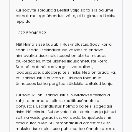
Kui soovite sõidukiga Eestist välja sõita siis palume
esmalt meiega ühendust võtta, et tingimused kokku
leppida.
+372 58940622
.NB! Hinna sisse kuulub liikluskindlustus. Soovi korral
saab lisada lisakindlustuse valides täiendava
hinnavaliku. Lisakindlustusest on abi ka muudes
olukordades, mitte üksnes liiklusõnnetuste korral.
See hõlmab näiteks vargust, vandalismi,
loodusjõude, autoabi ja teisi riske. Hea on teada ka,
et lisakindlustus hüvitab nii liikluses toimunud
õnnetuses kui ka pargitud sõidukile tekitatud kahju.
Kui sõidukil on lisakindlustus, hüvitatakse tekitatud
kahju olenemata sellest, kes liiklusõnnetuse
põhjustas. Lisakindlustus hõlmab ka teisi sagedasi
riske. Näiteks kui Sul on vaid liikluskindlustus ja juhtud
sõitma vastu garaažiust või aeda, kahjustades nii
oma autot, tuleb Sul remondikulud omast taskust
maksta. Lisakindlustuse puhul sellise õnnetuse korral