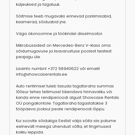
küljeuksed ja tagaluuk.
Sõitmise teeb mugavaks erinevad parkimisabid,
kaamerad, sõiduabid jne.
Väga ökonoomne ja töökindel diiselmootor.
Mikrobussidest on Mercedes-Benz V-klass oma
sõidumugavuse ja lisavarustuse poolest teistest
peajagu üle.
Lisainfo numbril +372 58940622 või emailil
info@showcaserentals.ee
Auto rentimisel tuleb tasuda tagatisraha summas
100eur tehes tellimusel täiendava hinnavaliku või
kanda enne rendiperioodi algust Showcase Rentals
OÜ pangakontole. Tagatisraha tagastatakse 3
tööpäeva jooksul peale rendiperioodi lõppu.
Kui soovite sõidukiga Eestist välja sõita siis palume
eelnevalt meiega ühendust võtta, et tingimused
kokku leppida.