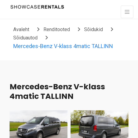
Liigu sisu juurde
Avaleht
Renditooted
Sõidukid
Sõiduautod
Mercedes-Benz V-klass 4matic TALLINN
Mercedes-Benz V-klass
4matic TALLINN