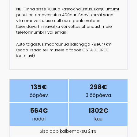
NB! Hinna sisse kuulub kaskokindlustus. Kahjujuhtumi
puhul on omavastutus 490eur. Soovi korral saab
viia omavastutuse null euro peale valides
täiendava hinnavaliku või võttes ühendust meie
telefoninumbril või emailil.
Auto tagastus määrdunud salongiga 79eur+km
(saab lisada tellimusele altpoolt OSTA JUURDE
loetelust)
135€
298€
ööpäev
3 ööpäeva
564€
1302€
nädal
kuu
Sisaldab käibemaksu 24%.