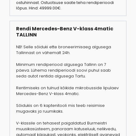
ostuhinnast. Ostuotsuse saate teha rendiperioodi
lõpus.
Hind: 49999.00€.
Rendi Mercedes-Benz V-klass 4matic
TALLINN
NB! Selle sõiduki ette broneerimisaeg algusega
Tallinnast on vähemalt 24h.
Miinimum rendiperiood algusega Tallinn on 7
päeva. Lühema rendiperioodi soovi puhul saab
seda autot rentida algusega Tartu.
Rentimiseks on tulnud kõikide mikrobusside lipulaev
Mercedes-Benz V-klass 4matic.
Sõidukis on 6 kaptenitooli mis teeb reisimise
mugavaks ja ruumikaks.
V-klassile on tehasest paigaldatud Burmeistri
muusikasüsteem, panoraam katuseluuk, nelikvedu,
automaat käigukast, veokonks, elektriliselt avanevad