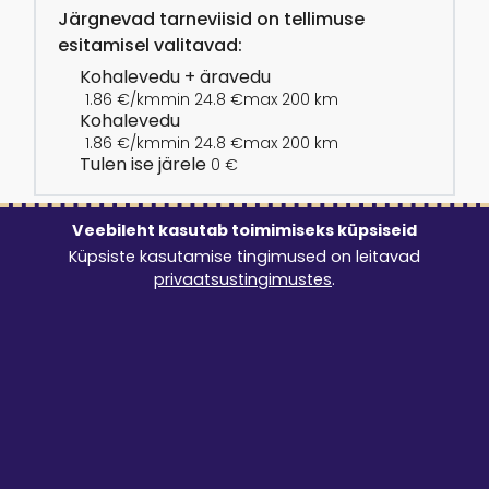
Järgnevad tarneviisid on tellimuse
esitamisel valitavad:
Kohalevedu + äravedu
1.86 €/km
min 24.8 €
max 200 km
Kohalevedu
1.86 €/km
min 24.8 €
max 200 km
Tulen ise järele
0 €
Veebileht kasutab toimimiseks küpsiseid
Küpsiste kasutamise tingimused on leitavad
Osta juurde
privaatsustingimustes
.