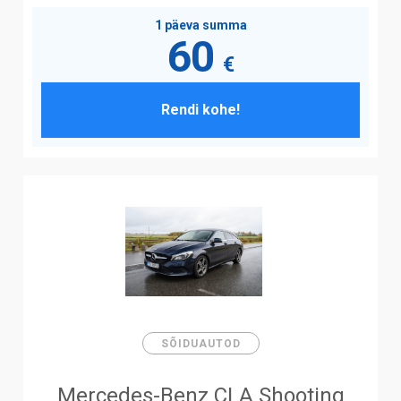
1 päeva summa
60
€
Rendi kohe!
SÕIDUAUTOD
Mercedes-Benz CLA Shooting