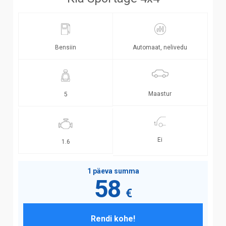
Bensiin
Automaat, nelivedu
Maastur
5
Ei
1.6
1 päeva summa
58
€
Rendi kohe!