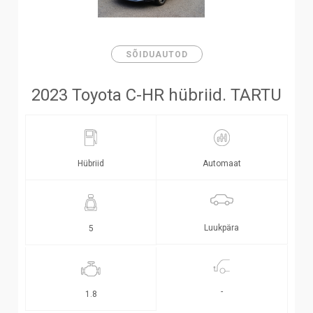
SÕIDUAUTOD
2023 Toyota C-HR hübriid. TARTU
Hübriid
Automaat
Luukpära
5
-
1.8