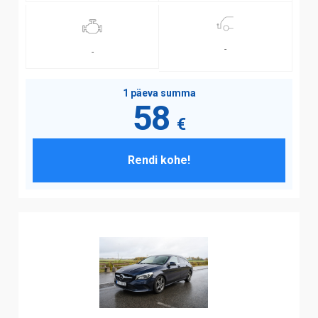
-
-
1 päeva summa
58
€
Rendi kohe!