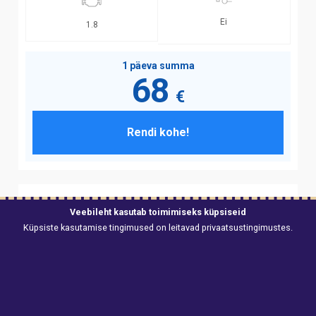
Ei
1.8
1 päeva summa
68
€
Rendi kohe!
Veebileht kasutab toimimiseks küpsiseid
Küpsiste kasutamise tingimused on leitavad
privaatsustingimustes
.