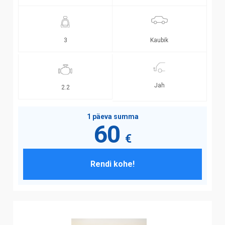
Kaubik
3
Jah
2.2
1 päeva summa
60
€
Rendi kohe!