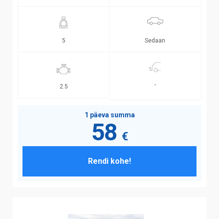
Sedaan
5
-
2.5
1 päeva summa
58
€
Rendi kohe!