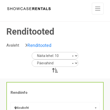
Liigu sisu juurde
Renditooted
Renditooted
Avaleht
Rendiinfo
Asukoht