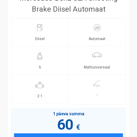
Brake Diisel Automaat
Diisel
Automaat
Mahtuniversaal
5
-
2.1
1 päeva summa
60
€