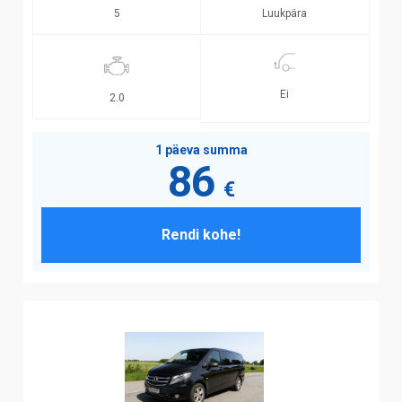
Luukpära
5
Ei
2.0
1 päeva summa
86
€
Rendi kohe!