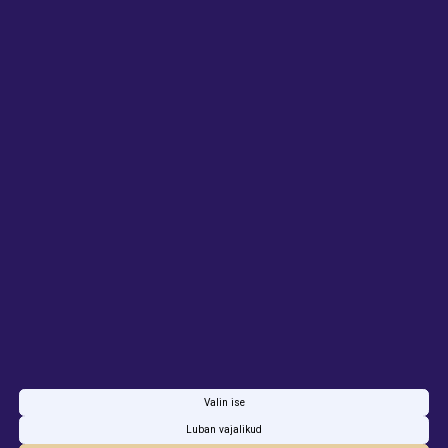
KONTAKT
ETTEVõTTELE
Kontaktid
Showcase Rentals OÜ
Reg. nr: 16053197
KMKR nr: EE102817751
info@showcaserentals.ee
+37258940622
Privaatsustingimused
Seadista küpsised
Valin ise
Luban vajalikud