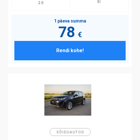
Ei
2.0
1 päeva summa
78
€
Rendi kohe!
SÕIDUAUTOD