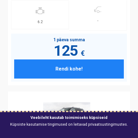
-
6.2
1 päeva summa
125
€
Rendi kohe!
Veebileht kasutab toimimiseks küpsiseid
Küpsiste kasutamise tingimused on leitavad
privaatsustingimustes
.