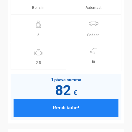
Bensiin
Automaat
Sedaan
5
Ei
2.5
1 päeva summa
82
€
Rendi kohe!