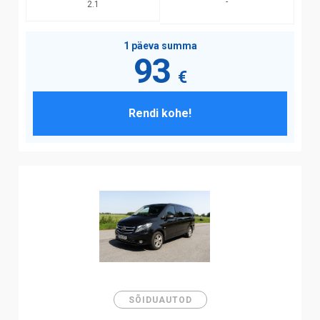
-
2.1
1 päeva summa
93
€
Rendi kohe!
SÕIDUAUTOD