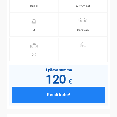
Diisel
Automaat
Karavan
4
-
2.0
1 päeva summa
120
€
Rendi kohe!