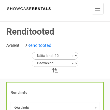
Liigu sisu juurde
Renditooted
Renditooted
Avaleht
Rendiinfo
Asukoht