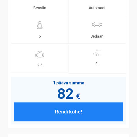
Bensiin
Automaat
Sedaan
5
Ei
2.5
1 päeva summa
82
€
Rendi kohe!