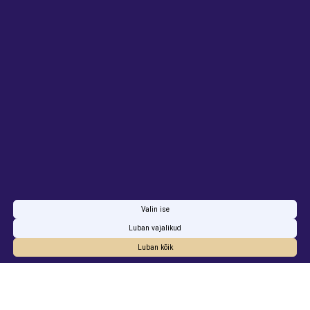
KONTAKT
ETTEVõTTELE
Kontaktid
Showcase Rentals OÜ
Reg. nr: 16053197
KMKR nr: EE102817751
info@showcaserentals.ee
Valin ise
+37258940622
Luban vajalikud
Privaatsustingimused
Luban kõik
Seadista küpsised