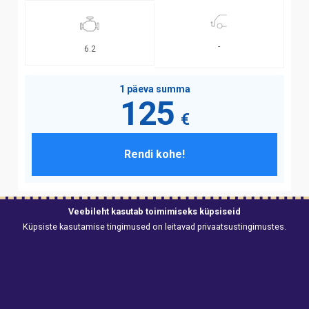
-
6.2
1 päeva summa
125
€
Rendi kohe!
Veebileht kasutab toimimiseks küpsiseid
Küpsiste kasutamise tingimused on leitavad
privaatsustingimustes
.