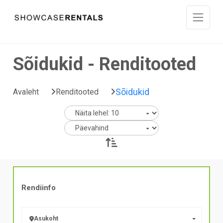
Liigu sisu juurde
Sõidukid - Renditooted
Sõidukid
Avaleht
Renditooted
Rendiinfo
Asukoht