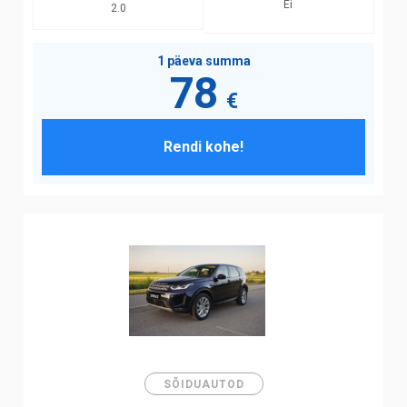
Ei
2.0
1 päeva summa
78
€
Rendi kohe!
SÕIDUAUTOD