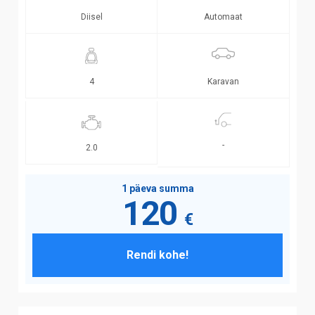
Diisel
Automaat
Karavan
4
-
2.0
1 päeva summa
120
€
Rendi kohe!