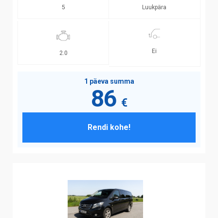
Luukpära
5
Ei
2.0
1 päeva summa
86
€
Rendi kohe!