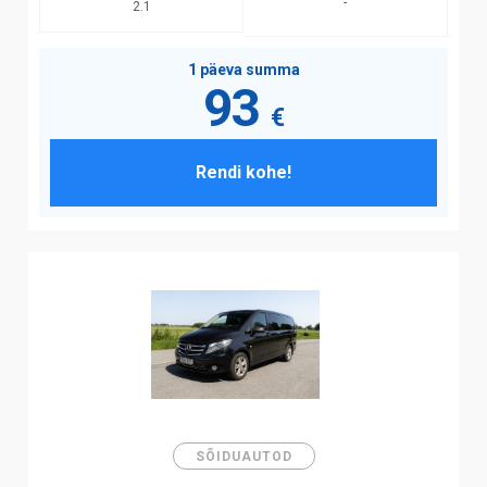
-
2.1
1 päeva summa
93
€
Rendi kohe!
SÕIDUAUTOD