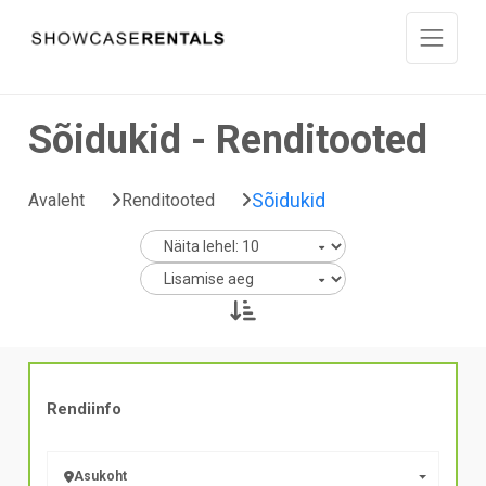
Liigu sisu juurde
Sõidukid - Renditooted
Sõidukid
Avaleht
Renditooted
Rendiinfo
Asukoht