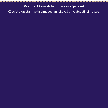
Veebileht kasutab toimimiseks küpsiseid
SÕIDUAUTOD
Küpsiste kasutamise tingimused on leitavad
privaatsustingimustes
.
Audi Q8
Diisel
Automaat
-
5
-
-
1 päeva summa