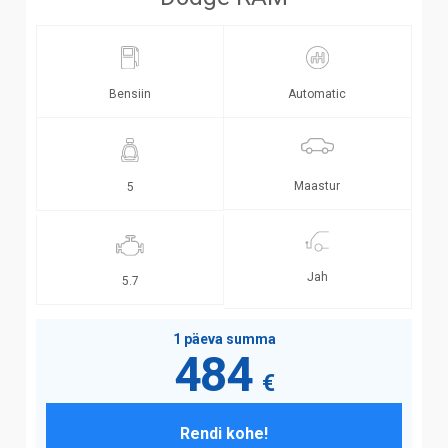
Bensiin
Automatic
Maastur
5
Jah
5.7
1 päeva summa
484
€
Rendi kohe!