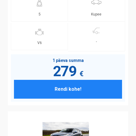
Kupee
5
-
V6
1 päeva summa
279
€
Rendi kohe!