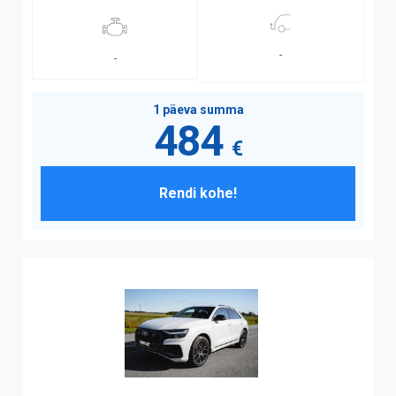
-
-
1 päeva summa
484
€
Rendi kohe!