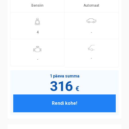
Bensiin
Automaat
-
4
-
-
1 päeva summa
316
€
Rendi kohe!