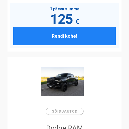
1 päeva summa
125
€
Rendi kohe!
SÕIDUAUTOD
Dodge RAM