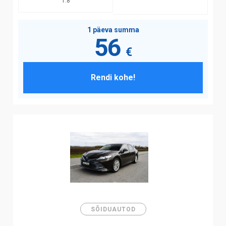
1.8
1 päeva summa
56
€
Rendi kohe!
SÕIDUAUTOD