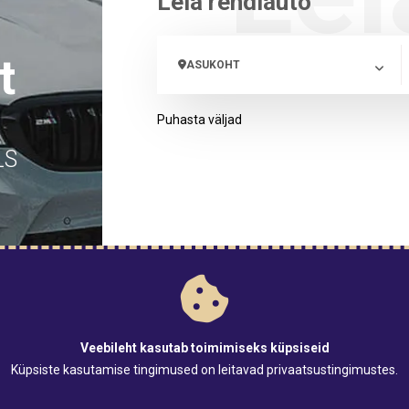
Leia rendiauto
t
ASUKOHT
Puhasta väljad
LS
Veebileht kasutab toimimiseks küpsiseid
Küpsiste kasutamise tingimused on leitavad
privaatsustingimustes
.