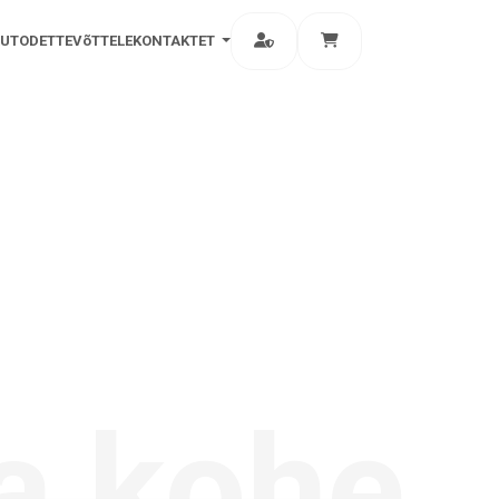
AUTOD
ETTEVõTTELE
KONTAKT
ET