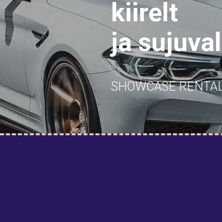
kiirelt
ja sujuval
SHOWCASE RENTA