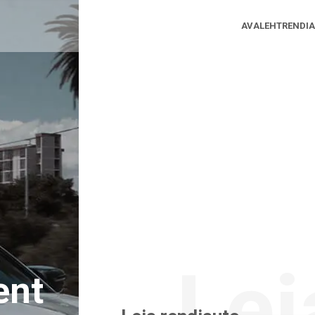
AVALEHT
RENDI
ent