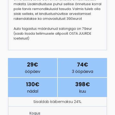
maksta. Lisakindlustuse puhul sellise õnnetuse korral
pole tarvis remondikulusid tasuda. Valmis tuleb olla
siiski selleks, et kindlustushüvitise arvestamisel
rakendatakse ka omavastutust 390eurot
Auto tagastus määrdunud salongiga on 79eur
(saab lisada tellimusele altpoolt OSTA JUURDE
loetelust)
29€
74€
ööpäev
3 ööpäeva
130€
398€
nädal
kuu
Sisaldab käibemaksu 24%.
Kogus