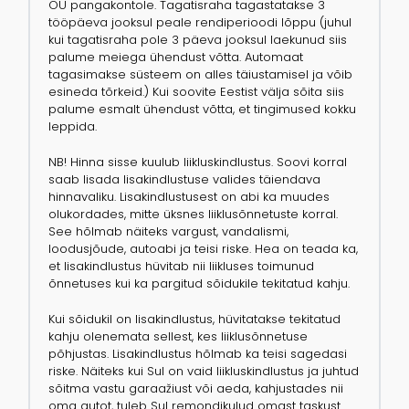
OÜ pangakontole. Tagatisraha tagastatakse 3
tööpäeva jooksul peale rendiperioodi lõppu (juhul
kui tagatisraha pole 3 päeva jooksul laekunud siis
palume meiega ühendust võtta. Automaat
tagasimakse süsteem on alles täiustamisel ja võib
esineda tõrkeid.) Kui soovite Eestist välja sõita siis
palume esmalt ühendust võtta, et tingimused kokku
leppida.
NB! Hinna sisse kuulub liikluskindlustus. Soovi korral
saab lisada lisakindlustuse valides täiendava
hinnavaliku. Lisakindlustusest on abi ka muudes
olukordades, mitte üksnes liiklusõnnetuste korral.
See hõlmab näiteks vargust, vandalismi,
loodusjõude, autoabi ja teisi riske. Hea on teada ka,
et lisakindlustus hüvitab nii liikluses toimunud
õnnetuses kui ka pargitud sõidukile tekitatud kahju.
Kui sõidukil on lisakindlustus, hüvitatakse tekitatud
kahju olenemata sellest, kes liiklusõnnetuse
põhjustas. Lisakindlustus hõlmab ka teisi sagedasi
riske. Näiteks kui Sul on vaid liikluskindlustus ja juhtud
sõitma vastu garaažiust või aeda, kahjustades nii
oma autot, tuleb Sul remondikulud omast taskust