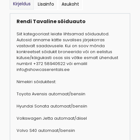
Kirjeldus
Lisainfo
Asukoht
Rendi Tavaline sõiduauto
Siit kategooriast leiate lihtsamad sõiduautod.
Autosid anname kätte suvalises järjekorras
vastavalt saadavusele. Kui on soov mõnda
konkreetset sõidukit broneerida või on eelistus
kütuse/käigukasti osas siis võtke esmalt ühendust
numbril +372 58940622 või emailil
info@showcaserentals.ee
Nimekiri sõidukitest:
Toyota Avensis automaat/bensiin
Hyundai Sonata automaat/bensiin
Volkswagen Jetta automaat/diisel
Volvo S40 automaat/bensiin