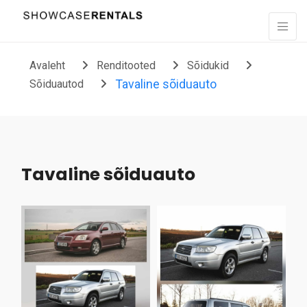
Liigu sisu juurde
Avaleht
Renditooted
Sõidukid
Tavaline sõiduauto
Sõiduautod
Tavaline sõiduauto