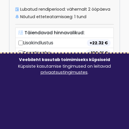
Lubatud rendiperiood: vähemalt 2 ööpäeva
Nõutud etteteatamisaeg: 1 tund
Täiendavad hinnavalikud
:
Lisakindlustus
+
22.32
€
Tagatisraha
+
100.01
€
Veebileht kasutab toimimiseks küpsiseid
Küpsiste kasutamise tingimused on leitavad
57.04
€
privaatsustingimustes
.
LISA TELLIMUSELE
Järgnevad tarneviisid on tellimuse
esitamisel valitavad:
Kohalevedu + äravedu
1.86 €/km
min 24.8 €
max 200 km