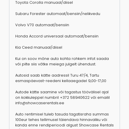
Toyota Corolla manuaal/diisel
Subaru Forester automaat/bensiin/nelikvedu
Volvo V70 automaat/bensiin
Honda Accord universaal automaat/bensiin
Kia Ceed manuaal/diisel
Kui on soov mõne auto kohta rohkem infot saada
või pilte siis võtke meiega julgelt ühendust.
Autosid saab kätte aadressil Turu 47/4, Tartu
esmaspäevast-reedeni kellaaegadel 9,00-17,00
Autode kätte saamine või tagastus töövälisel ajal
on kokkuleppel numbril +372 58940622 või emailil
info@showcaserentals.ee
Auto rentimisel tuleb tasuda tagatisraha summas
100eur tehes tellimusel täiendava hinnavaliku või
kanda enne rendiperioodi algust Showcase Rentals